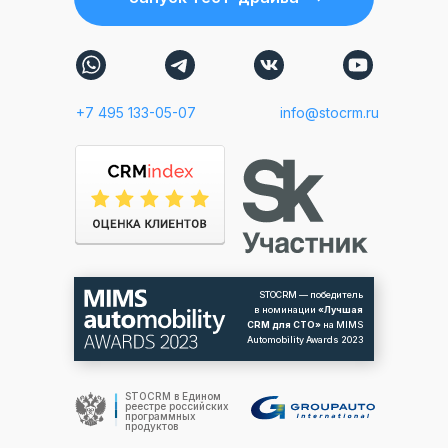
+7 495 133-05-07
info@stocrm.ru
STOCRM — победитель
в номинации
«Лучшая
CRM для СТО»
на MIMS
Automobility Awards 2023
STOCRM в Едином
реестре российских
программных
продуктов