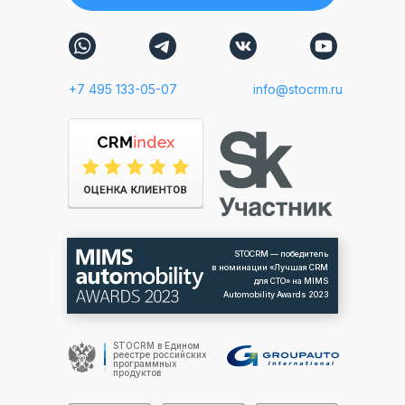
+7 495 133-05-07
info@stocrm.ru
STOCRM — победитель
в номинации
«Лучшая CRM
для СТО»
на MIMS
Automobility Awards 2023
STOCRM в Едином
реестре российских
программных
продуктов