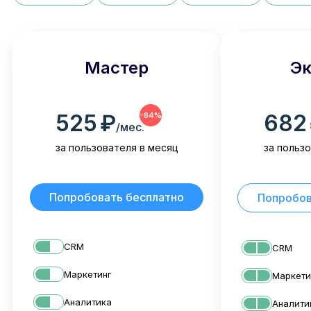
Мастер
Эк
525
₽
682
-84%
/мес.
за пользователя в месяц
за польз
Попробовать бесплатно
Попробов
CRM
CRM
Маркетинг
Маркети
Аналитика
Аналити