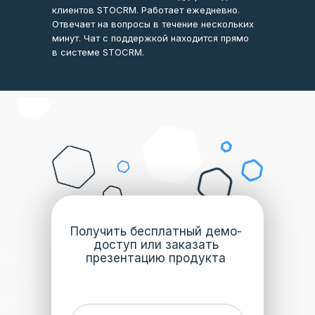
клиентов STOCRM. Работает ежедневно.
Отвечает на вопросы в течение нескольких
минут. Чат с поддержкой находится прямо
в системе STOCRM.
Получить бесплатный демо-
доступ или заказать
презентацию продукта
Обновления
Внедрение
Обучение
Каждую неделю мы выпускаем новые
Для эффективной работы STOCRM мы
Не переживайте, если вы или сотрудники