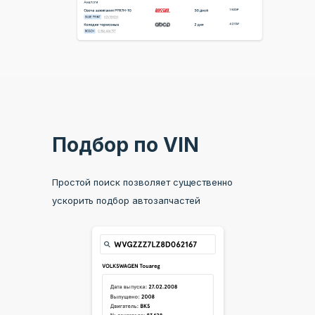
25 интегрированных поставщиков
Попробовать
Попробовать
Попробовать
Попробовать
бесплатно
бесплатно
бесплатно
бесплатно
Подбор по VIN
Простой поиск позволяет существенно
ускорить подбор автозапчастей