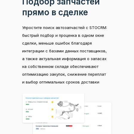
Подбор запчастей
прямо в сделке
Упростите поиск автозапчастей с STOCRM:
быстрый подбор и проценка в одном окне
сделки, меньше ошибок благодаря
интеграции с базами данных поставщиков,
а также актуальная информация о запасах
на собственном складе обеспечивают
оптимизацию закупок, снижение переплат
Проценка от поставщиков
Основные KPI
Расходы
Автоворонка продаж
и выбор оптимальных сроков доставки
Собственная база запчастей
Прибыль и убытки
Авансовые отчеты
Конструктор мобильных лендингов
Каталоги VINPIN и Laximo
Воронки продаж
Рабочий график
Шаблоны рассылок
Поступления
Рекламные каналы
Оплата труда и мотивация
Маркетплейс интеграций
Списания
Интеграция с CallTouch и CoMagic
Движение денежных средств
Перемещения
On-line касса
Адресное хранение
Балансы организации