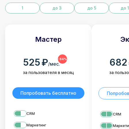
1
до 3
до 5
до 
Мастер
Эк
525
₽
682
-84%
/мес.
за пользователя в месяц
за польз
Попробовать бесплатно
Попробов
CRM
CRM
Маркетинг
Маркети